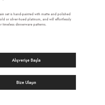
lain set is hand-painted with matte and polished
ld or silver-hued platinum, and will effortlessly
 timeless dinnerware patterns.
Alışverişe Başla
Bize Ulaşın