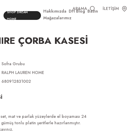
ARAMA
İLETİŞİM
Hakkımızda
DH Blog
Basın
SHOP DREAM
Mağazalarımız
HOME
IRE ÇORBA KASESİ
Sofra Grubu
RALPH LAUREN HOME
680912831002
İ
 set, mat ve parlak yüzeylerde el boyaması 24
 gümüş tonlu platin şeritlerle hazırlanmıştır.
ayınız.