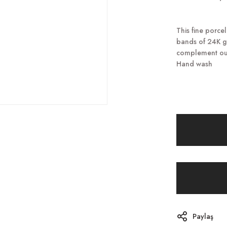
This fine porce
bands of 24K go
complement our
Hand wash
Paylaş