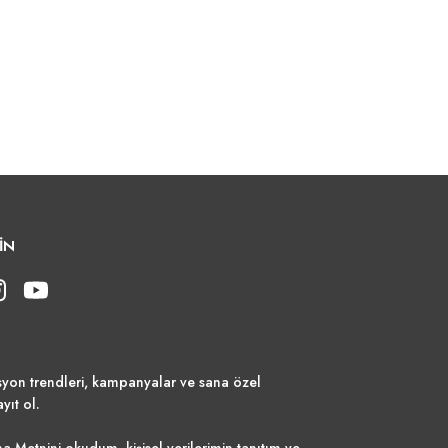
İN
syon trendleri, kampanyalar ve sana özel
ayıt ol.