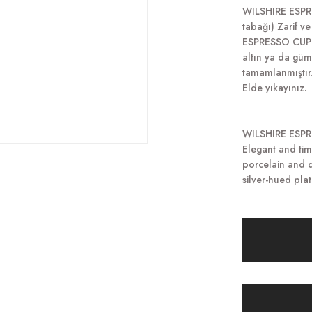
WILSHIRE ESPRE
tabağı) Zarif v
ESPRESSO CUP G
altın ya da gümü
tamamlanmıştır
Elde yıkayınız.
WILSHIRE ESP
Elegant and tim
porcelain and d
silver-hued pla