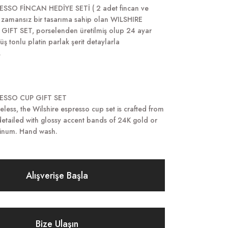
SSO FİNCAN HEDİYE SETİ ( 2 adet fincan ve
e zamansız bir tasarıma sahip olan WILSHIRE
IFT SET, porselenden üretilmiş olup 24 ayar
ş tonlu platin parlak şerit detaylarla
.
RESSO CUP GIFT SET
eless, the Wilshire espresso cup set is crafted from
etailed with glossy accent bands of 24K gold or
tinum. Hand wash.
Alışverişe Başla
Bize Ulaşın