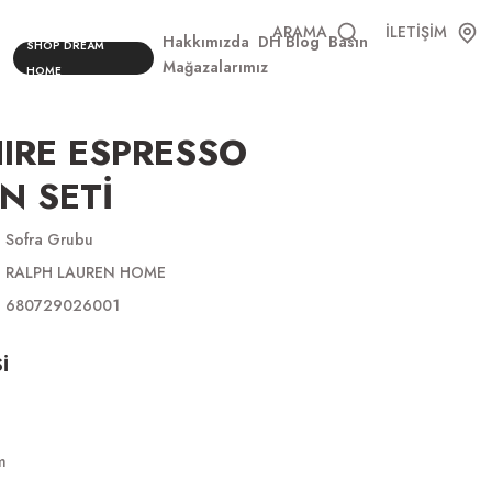
ARAMA
İLETİŞİM
Hakkımızda
DH Blog
Basın
SHOP DREAM
Mağazalarımız
HOME
IRE ESPRESSO
N SETİ
Sofra Grubu
RALPH LAUREN HOME
680729026001
İ
m