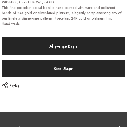
WILSHIRE, CEREAL BOWL, GOLD
This fine porcelain cereal bowl is hand-painted with matte and polished
bands of 24K gold or silver-hued platinum, elegantly complementing any of
our timeless dinnerware patterns. Porcelain. 24K gold or platinum trim.
Hand wash.
Alışverişe Başla
Bize Ulaşın
Paylaş