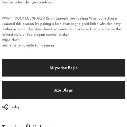
Deri kısım temizlik için çıkarılabilir.
WYATT COCKTAIL SHAKER Ralph Lauren's best-selling Wyatt collection is
updated this season by pairing a luxe champagne gold finish with rich navy
leather accents. The streamlined silhouette and polished shine enhance the
refined style of this elegant cocktail shaker.
Wipe clean.
Leather is removable for cleaning.
Alışverişe Başla
Bize Ulaşın
Paylaş