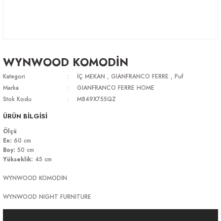
WYNWOOD KOMODİN
Kategori
İÇ MEKAN
,
GIANFRANCO FERRE
,
Puf
Marka
GIANFRANCO FERRE HOME
Stok Kodu
M849X755QZ
ÜRÜN BİLGİSİ
Ölçü
En:
60 cm
Boy:
50 cm
Yükseklik:
45 cm
WYNWOOD KOMODİN
WYNWOOD NIGHT FURNITURE