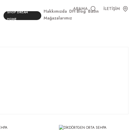
ARAMA
İLETİŞİM
Hakkımızda
DH Blog
Basın
SHOP DREAM
Mağazalarımız
HOME