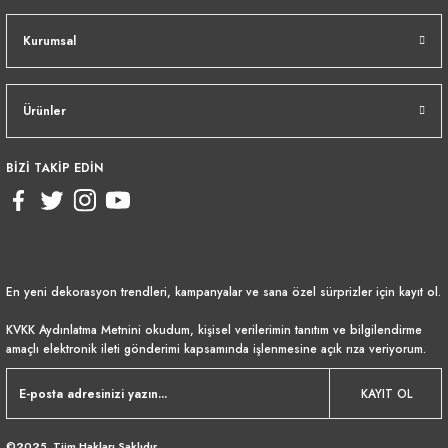
Kurumsal
Ürünler
BİZİ TAKİP EDİN
En yeni dekorasyon trendleri, kampanyalar ve sana özel sürprizler için kayıt ol.
KVKK Aydınlatma Metnini
okudum, kişisel verilerimin tanıtım ve bilgilendirme
amaçlı elektronik ileti gönderimi kapsamında işlenmesine açık rıza veriyorum.
KAYIT OL
©2025. Tüm Hakları Saklıdır.